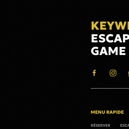
KEYW
ESCA
GAME
MENU RAPIDE
RÉSERVER
ESC