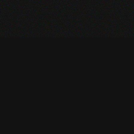
©
2026
Keywi Creative
srl.
All rights reserved.