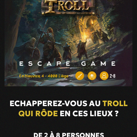
KEYW
ESCA
ECHAPPEREZ-VOUS AU
TROLL
GAME
QUI RÔDE
EN CES LIEUX ?
DE 2 À 8 PERSONNES