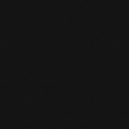
ESCAPE ROOM
SKYPIRATE
DE 2 À 6 PE
CONTACT
+32 479 76 00 
CONTACT@KE
ESCAPEGAME
POLITIQUE DE C
MENTIONS LÉG
CHARTE DES CO
CONDITIONS GÉ