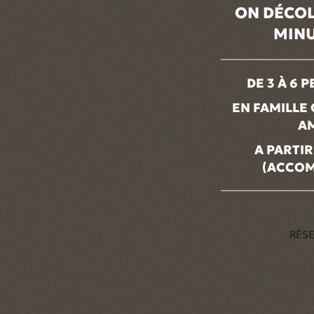
ON DÉCOL
MINU
DE 3 À 6
EN FAMILLE
A
A PARTIR
(ACCO
RÉS