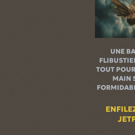
UNE B
FLIBUSTIE
TOUT POUR
MAIN 
FORMIDABL
ENFILE
JET