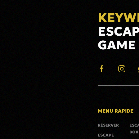
KEYW
ESCA
GAME
MENU RAPIDE
RÉSERVER
ESC
BOX
ESCAPE