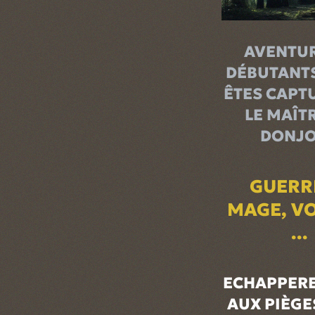
AVENTUR
DÉBUTANTS
ÊTES CAPT
LE MAÎT
DONJO
GUERR
MAGE, V
...
ECHAPPERE
AUX PIÈGE